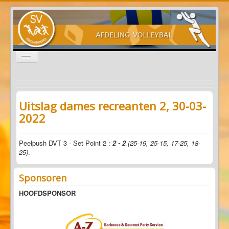
Schakelen
navigatie
Nieuws
Programma's
Uitslag dames recreanten 2, 30-03-
2022
Informatie
Sponsoren
Peelpush DVT 3 - Set Point 2 :
2 - 2
(25-19, 25-15, 17-25, 18-
25)
.
Start
Uitslag dames recreanten 2, 30-03-2022
Sponsoren
HOOFDSPONSOR