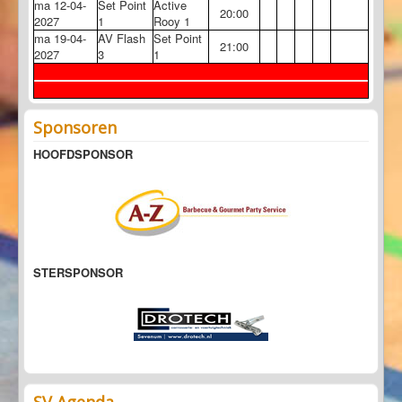
ma 12-04-
Set Point
Active
20:00
2027
1
Rooy 1
ma 19-04-
AV Flash
Set Point
21:00
2027
3
1
Sponsoren
HOOFDSPONSOR
STERSPONSOR
SV Agenda