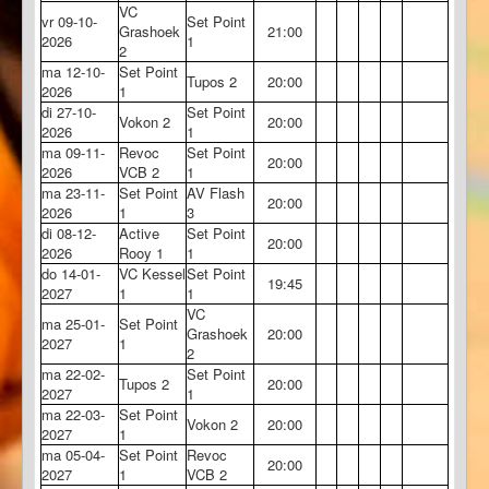
VC
vr 09-10-
Set Point
Grashoek
21:00
2026
1
2
ma 12-10-
Set Point
Tupos 2
20:00
2026
1
di 27-10-
Set Point
Vokon 2
20:00
2026
1
ma 09-11-
Revoc
Set Point
20:00
2026
VCB 2
1
ma 23-11-
Set Point
AV Flash
20:00
2026
1
3
di 08-12-
Active
Set Point
20:00
2026
Rooy 1
1
do 14-01-
VC Kessel
Set Point
19:45
2027
1
1
VC
ma 25-01-
Set Point
Grashoek
20:00
2027
1
2
ma 22-02-
Set Point
Tupos 2
20:00
2027
1
ma 22-03-
Set Point
Vokon 2
20:00
2027
1
ma 05-04-
Set Point
Revoc
20:00
2027
1
VCB 2