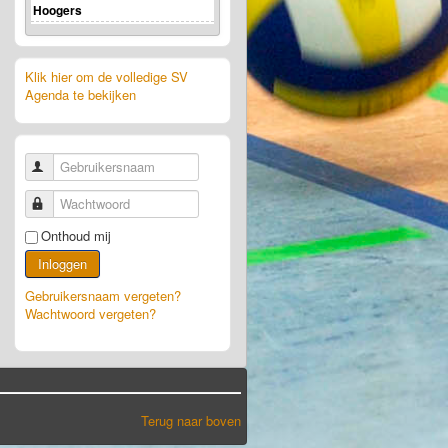
Hoogers
Klik hier om de volledige SV
Agenda te bekijken
Gebruikersnaam
Wachtwoord
Onthoud mij
Inloggen
Gebruikersnaam vergeten?
Wachtwoord vergeten?
Terug naar boven