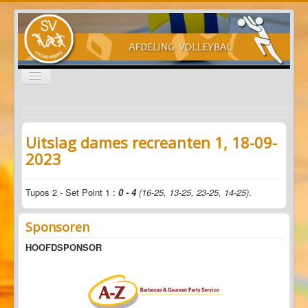
Schakelen
navigatie
Nieuws
Programma's
Uitslag dames recreanten 1, 18-09-
2023
Informatie
Sponsoren
Tupos 2 - Set Point 1 :
0 - 4
(16-25, 13-25, 23-25, 14-25)
.
Start
Uitslag dames recreanten 1, 18-09-2023
Sponsoren
HOOFDSPONSOR