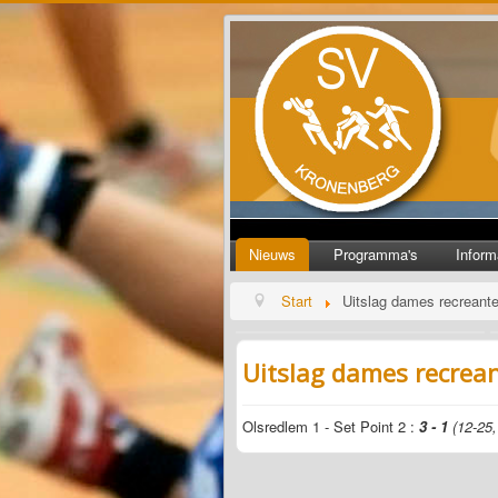
Nieuws
Programma's
Inform
Start
Uitslag dames recreant
Uitslag dames recrea
Olsredlem 1 - Set Point 2 :
3 - 1
(12-25,