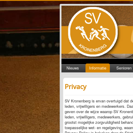
Nieuws
Informatie
Senioren
Privacy
SV Kronenberg is ervan overtuigd dat 
leden, vrijwilligers en medewerkers. Daa
geven over de wijze waarop SV Kronen
leden, vrijwilligers, medewerkers, geb
grootst mogelijke zorgvuldigheid behand
toepasselijke wet- en regelgeving, w
Privacy Policy is bekeken door de Stich