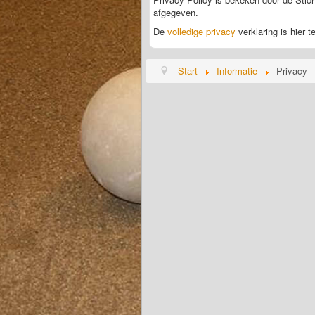
afgegeven.
De
volledige privacy
verklaring is hier t
Start
Informatie
Privacy