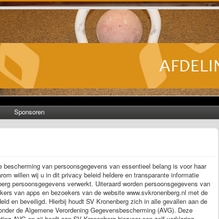
Sponsoren
de bescherming van persoonsgegevens van essentieel belang is voor haar
rom willen wij u in dit privacy beleid heldere en transparante informatie
berg persoonsgegevens verwerkt. Uiteraard worden persoonsgegevens van
ruikers van apps en bezoekers van de website www.svkronenberg.nl met de
eld en beveiligd. Hierbij houdt SV Kronenberg zich in alle gevallen aan de
aaronder de Algemene Verordening Gegevensbescherming (AVG). Deze
ting AVG en zij heeft aan SV Kronenberg hiervoor een zelf-verklaring