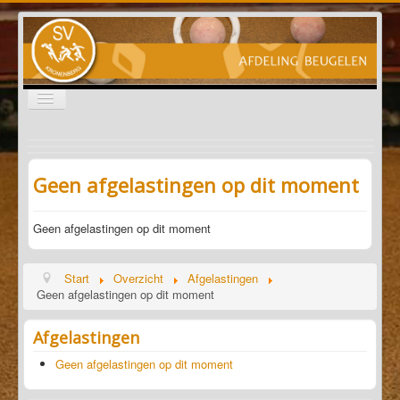
Schakelen
navigatie
Nieuws
Informatie
Geen afgelastingen op dit moment
Senioren
Geen afgelastingen op dit moment
Sponsoren
Start
Overzicht
Afgelastingen
Geen afgelastingen op dit moment
Afgelastingen
Geen afgelastingen op dit moment