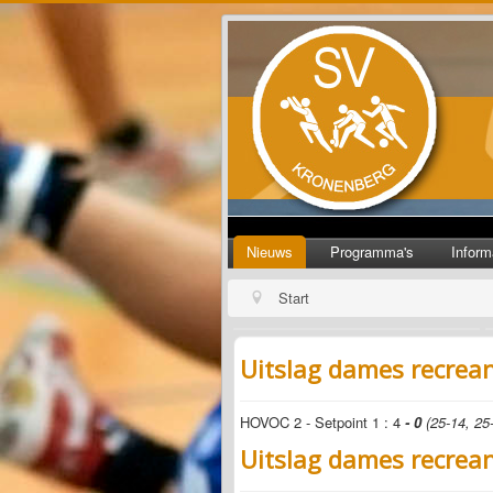
Nieuws
Programma's
Inform
Start
Uitslag dames recrea
HOVOC 2 - Setpoint 1 : 4
- 0
(25-14, 25-
Uitslag dames recrea