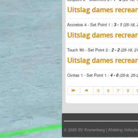
Uitslag dames recrea
Accretos 4 - Set Point 1 :
3 - 1
(25-18, 
Uitslag dames recrea
Touch '80 - Set Point 2 :
2 - 2
(25-19, 21
Uitslag dames recrea
Civitas 1 - Set Point 1 :
4 - 0
(25-8, 25-2
5
6
7
8
© 2026 SV Kronenberg | Afdeling Volleyba