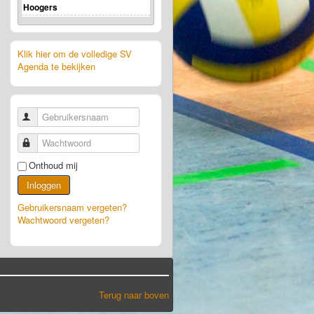
Hoogers
Klik hier om de volledige SV
Agenda te bekijken
Gebruikersnaam
Wachtwoord
Onthoud mij
Inloggen
Gebruikersnaam vergeten?
Wachtwoord vergeten?
Terug naar boven