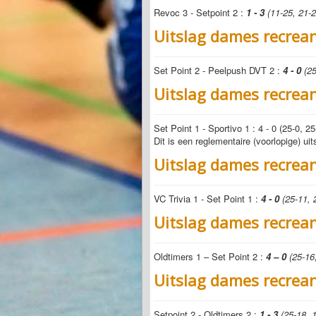
Revoc 3 - Setpoint 2 :
1 - 3
(11-25, 21-2
Uitslag dames recrea
Set Point 2 - Peelpush DVT 2 :
4 - 0
(25
Uitslag dames recrea
Set Point 1 - Sportivo 1 : 4 - 0 (25-0, 25
Dit is een reglementaire (voorlopige) 
Uitslag dames recrea
VC Trivia 1 - Set Point 1 :
4 - 0
(25-11, 
Uitslag dames recrea
Oldtimers 1 – Set Point 2 :
4 – 0
(25-16,
Uitslag dames recrea
Setpoint 2 - Oldtimers 2 :
1 - 3
(25-18, 1