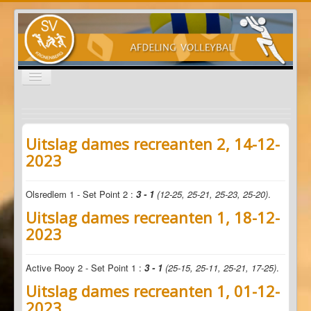
Schakelen
navigatie
Nieuws
Programma's
Uitslag dames recreanten 2, 14-12-
2023
Informatie
Sponsoren
Olsredlem 1 - Set Point 2 :
3 - 1
(12-25, 25-21, 25-23, 25-20)
.
Uitslag dames recreanten 1, 18-12-
Start
2023
Active Rooy 2 - Set Point 1 :
3 - 1
(25-15, 25-11, 25-21, 17-25)
.
Uitslag dames recreanten 1, 01-12-
2023