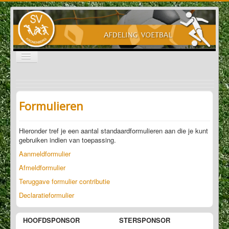
Schakelen
navigatie
Nieuws
Programma / uitslagen
Formulieren
Verslagen
Hieronder tref je een aantal standaardformulieren aan die je kunt
Informatie
gebruiken indien van toepassing.
Aanmeldformulier
KB 1
Afmeldformulier
KB 2
Teruggave formulier contributie
Declaratieformulier
KB 3
KB 35+1
HOOFDSPONSOR
STERSPONSOR