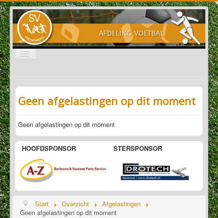
Schakelen
navigatie
Nieuws
Programma / uitslagen
Geen afgelastingen op dit moment
Verslagen
Geen afgelastingen op dit moment
Informatie
HOOFDSPONSOR
STERSPONSOR
KB 1
KB 2
KB 3
Start
Overzicht
Afgelastingen
KB 35+1
Geen afgelastingen op dit moment